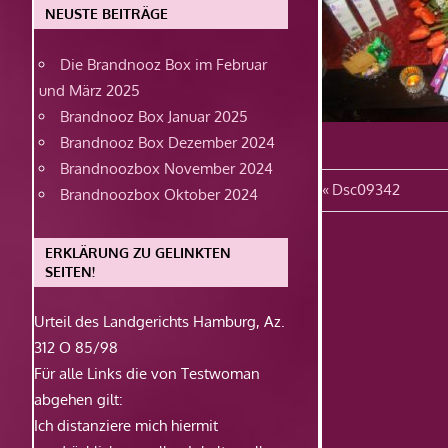
NEUSTE BEITRÄGE
Die Brandnooz Box im Februar
und März 2025
Brandnooz Box Januar 2025
Brandnooz Box Dezember 2024
Brandnoozbox November 2024
Beitragsn
Vorheriger
Dsc09342
Brandnoozbox Oktober 2024
Beitrag:
ERKLÄRUNG ZU GELINKTEN
SEITEN!
Urteil des Landgerichts Hamburg, Az.
312 O 85/98
Für alle Links die von Testwoman
abgehen gilt:
Ich distanziere mich hiermit