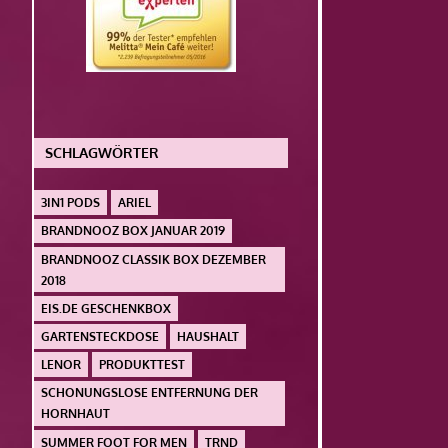
SCHLAGWÖRTER
3IN1 PODS
ARIEL
BRANDNOOZ BOX JANUAR 2019
BRANDNOOZ CLASSIK BOX DEZEMBER
2018
EIS.DE GESCHENKBOX
GARTENSTECKDOSE
HAUSHALT
LENOR
PRODUKTTEST
SCHONUNGSLOSE ENTFERNUNG DER
HORNHAUT
SUMMER FOOT FOR MEN
TRND