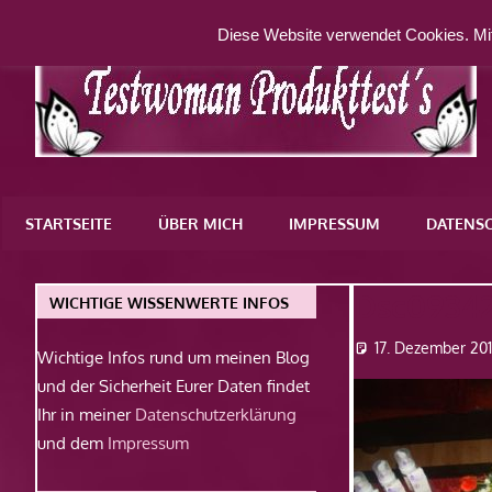
Zum
Diese Website verwendet Cookies. Mit
Inhalt
springen
Eine
weitere
STARTSEITE
ÜBER MICH
IMPRESSUM
DATENS
WordPress-
Website
Dsc0934
WICHTIGE WISSENWERTE INFOS
17. Dezember 20
Wichtige Infos rund um meinen Blog
und der Sicherheit Eurer Daten findet
Ihr in meiner
Datenschutzerklärung
und dem
Impressum