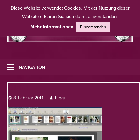
Zum
Diese Website verwendet Cookies. Mit der Nutzung dieser
Inhalt
Website erklären Sie sich damit einverstanden.
springen
Mehr Informationen
Einverstanden
Eine
weitere
NAVIGATION
WordPress-
Website
Bild24
8. Februar 2014
biggi