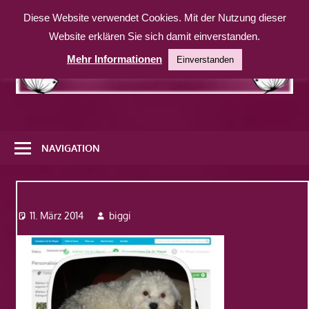
Zum
Diese Website verwendet Cookies. Mit der Nutzung dieser
Inhalt
Website erklären Sie sich damit einverstanden.
springen
Mehr Informationen
Einverstanden
Eine
weitere
NAVIGATION
WordPress-
Website
Bild4
11. März 2014
biggi