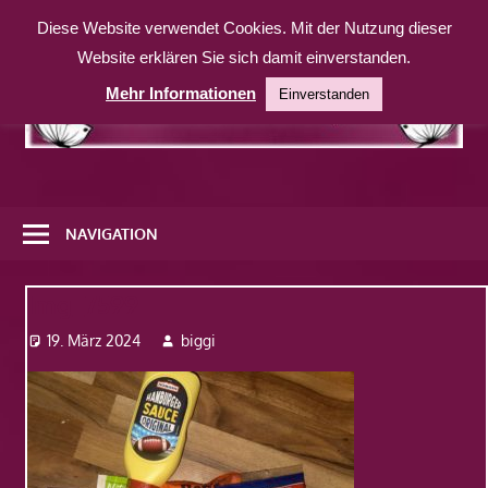
Zum
Diese Website verwendet Cookies. Mit der Nutzung dieser
Inhalt
Website erklären Sie sich damit einverstanden.
springen
Mehr Informationen
Einverstanden
Eine
weitere
NAVIGATION
WordPress-
Website
Img_7599
19. März 2024
biggi