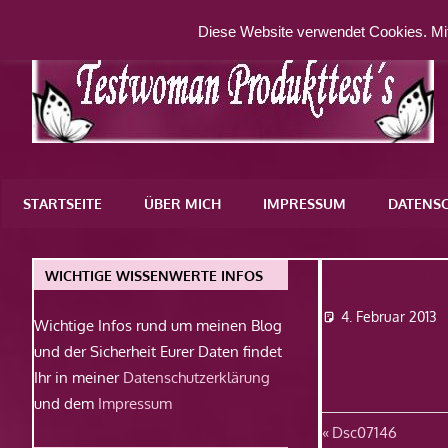
Zum
Diese Website verwendet Cookies. Mit
Inhalt
springen
Eine
weitere
STARTSEITE
ÜBER MICH
IMPRESSUM
DATENS
WordPress-
Website
Dsc07146
WICHTIGE WISSENWERTE INFOS
4. Februar 2013
Wichtige Infos rund um meinen Blog
und der Sicherheit Eurer Daten findet
Ihr in meiner
Datenschutzerklärung
und dem
Impressum
Beitragsn
Vorheriger
Dsc07146