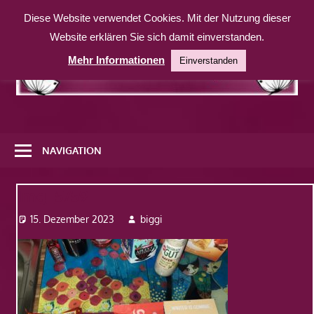
Zum
Diese Website verwendet Cookies. Mit der Nutzung dieser
Inhalt
Website erklären Sie sich damit einverstanden.
springen
Mehr Informationen
Einverstanden
Eine
weitere
NAVIGATION
WordPress-
Website
Img_5759
15. Dezember 2023
biggi