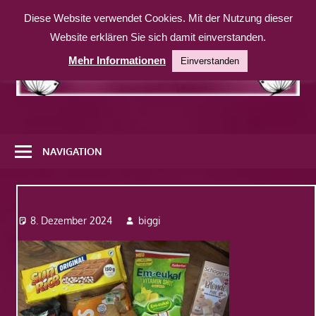
Zum
Diese Website verwendet Cookies. Mit der Nutzung dieser
Inhalt
Website erklären Sie sich damit einverstanden.
springen
Mehr Informationen
Einverstanden
Eine
weitere
NAVIGATION
WordPress-
Website
Img_1501
8. Dezember 2024
biggi