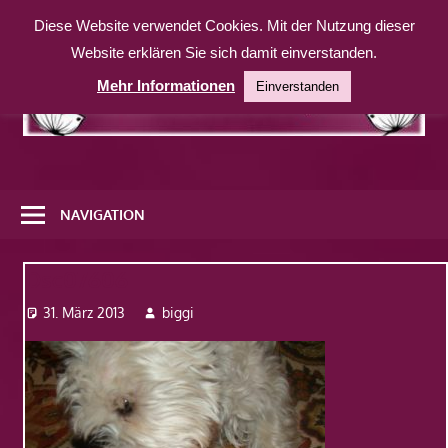
Zum
Diese Website verwendet Cookies. Mit der Nutzung dieser
Inhalt
Website erklären Sie sich damit einverstanden.
springen
Mehr Informationen
Einverstanden
Eine
weitere
NAVIGATION
WordPress-
Website
Dsc07606
31. März 2013
biggi