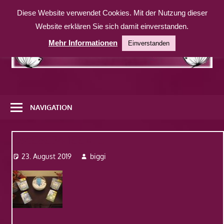
Zum
Diese Website verwendet Cookies. Mit der Nutzung dieser
Inhalt
Website erklären Sie sich damit einverstanden.
springen
Mehr Informationen
Einverstanden
Eine
weitere
NAVIGATION
WordPress-
Website
Dsc08034-100×75
23. August 2019
biggi