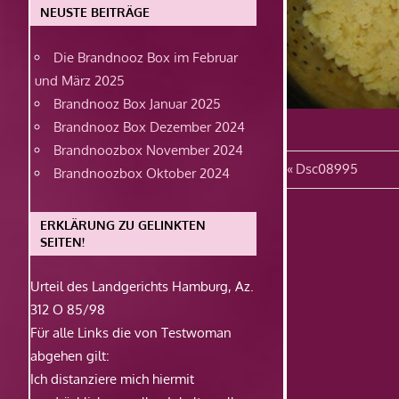
NEUSTE BEITRÄGE
Die Brandnooz Box im Februar
und März 2025
Brandnooz Box Januar 2025
Brandnooz Box Dezember 2024
Brandnoozbox November 2024
Beitragsn
Vorheriger
Dsc08995
Brandnoozbox Oktober 2024
Beitrag:
ERKLÄRUNG ZU GELINKTEN
SEITEN!
Urteil des Landgerichts Hamburg, Az.
312 O 85/98
Für alle Links die von Testwoman
abgehen gilt:
Ich distanziere mich hiermit