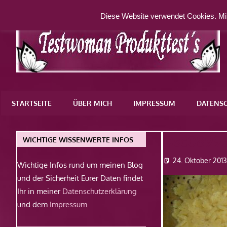
Zum
Diese Website verwendet Cookies. Mit
Inhalt
springen
Eine
weitere
STARTSEITE
ÜBER MICH
IMPRESSUM
DATENS
WordPress-
Website
Dsc0899
WICHTIGE WISSENWERTE INFOS
24. Oktober 201
Wichtige Infos rund um meinen Blog
und der Sicherheit Eurer Daten findet
Ihr in meiner
Datenschutzerklärung
und dem
Impressum