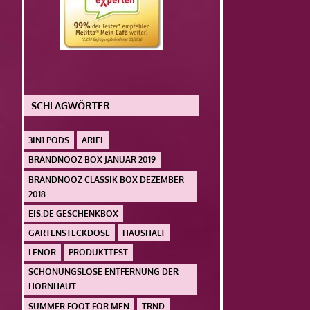
SCHLAGWÖRTER
3IN1 PODS
ARIEL
BRANDNOOZ BOX JANUAR 2019
BRANDNOOZ CLASSIK BOX DEZEMBER
2018
EIS.DE GESCHENKBOX
GARTENSTECKDOSE
HAUSHALT
LENOR
PRODUKTTEST
SCHONUNGSLOSE ENTFERNUNG DER
HORNHAUT
SUMMER FOOT FOR MEN
TRND