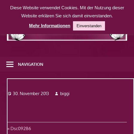
Zum
Diese Website verwendet Cookies. Mit der Nutzung dieser
Inhalt
Website erklären Sie sich damit einverstanden.
springen
Mehr Informationen
Einverstanden
Eine
weitere
NAVIGATION
WordPress-
Website
Dsc09286
30. November 2013
biggi
Beitragsnavigation
Vorheriger
Dsc09286