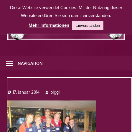
Zum
Diese Website verwendet Cookies. Mit der Nutzung dieser
Inhalt
Website erklären Sie sich damit einverstanden.
springen
Mehr Informationen
Einverstanden
Eine
weitere
NAVIGATION
WordPress-
Website
Dsc09413
17. Januar 2014
biggi