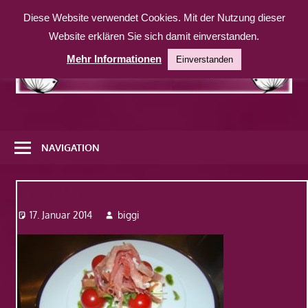
Zum
Diese Website verwendet Cookies. Mit der Nutzung dieser
Inhalt
Website erklären Sie sich damit einverstanden.
springen
Mehr Informationen
Einverstanden
Eine
weitere
NAVIGATION
WordPress-
Website
Dsc09420
17. Januar 2014
biggi