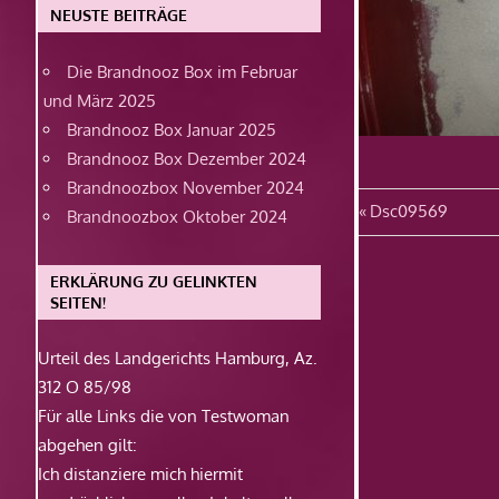
NEUSTE BEITRÄGE
Die Brandnooz Box im Februar
und März 2025
Brandnooz Box Januar 2025
Brandnooz Box Dezember 2024
Brandnoozbox November 2024
Beitragsn
Vorheriger
Dsc09569
Brandnoozbox Oktober 2024
Beitrag:
ERKLÄRUNG ZU GELINKTEN
SEITEN!
Urteil des Landgerichts Hamburg, Az.
312 O 85/98
Für alle Links die von Testwoman
abgehen gilt:
Ich distanziere mich hiermit