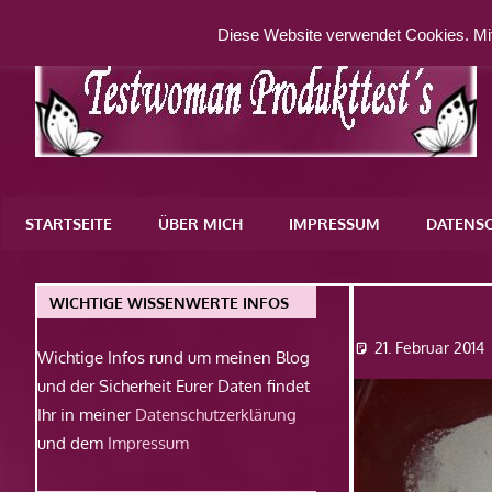
Zum
Diese Website verwendet Cookies. Mit
Inhalt
springen
Eine
weitere
STARTSEITE
ÜBER MICH
IMPRESSUM
DATENS
WordPress-
Website
Dsc0956
WICHTIGE WISSENWERTE INFOS
21. Februar 2014
Wichtige Infos rund um meinen Blog
und der Sicherheit Eurer Daten findet
Ihr in meiner
Datenschutzerklärung
und dem
Impressum