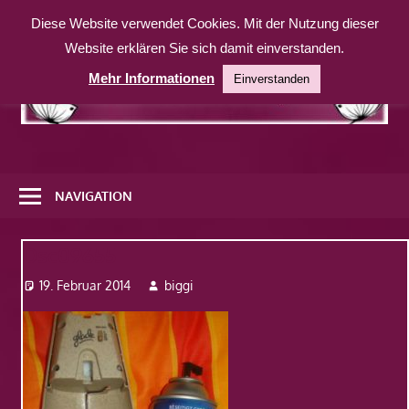
Zum
Diese Website verwendet Cookies. Mit der Nutzung dieser
Inhalt
Website erklären Sie sich damit einverstanden.
springen
Mehr Informationen
Einverstanden
Eine
weitere
NAVIGATION
WordPress-
Website
Dsc09655
19. Februar 2014
biggi