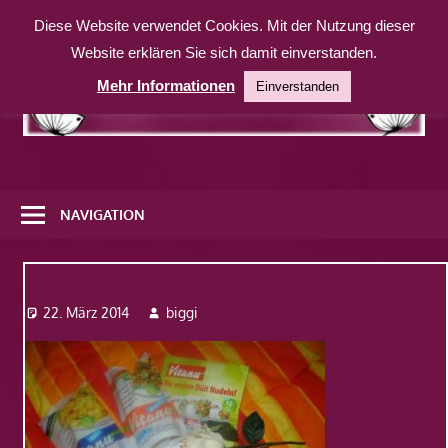
Zum
Diese Website verwendet Cookies. Mit der Nutzung dieser
Inhalt
Website erklären Sie sich damit einverstanden.
springen
Mehr Informationen
Einverstanden
Eine
weitere
NAVIGATION
WordPress-
Website
Dsc09834
22. März 2014
biggi