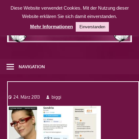
Zum
Diese Website verwendet Cookies. Mit der Nutzung dieser
Inhalt
Website erklären Sie sich damit einverstanden.
springen
Mehr Informationen
Einverstanden
Eine
weitere
NAVIGATION
WordPress-
Website
1
24. März 2013
biggi