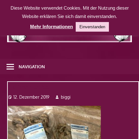
Zum
Diese Website verwendet Cookies. Mit der Nutzung dieser
Inhalt
Website erklären Sie sich damit einverstanden.
springen
Mehr Informationen
Einverstanden
Eine
weitere
NAVIGATION
WordPress-
Website
Hühnerhälse
12. Dezember 2019
biggi