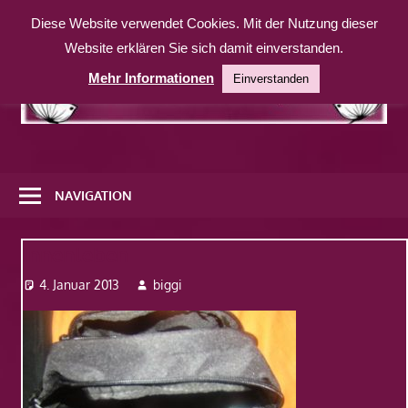
Zum
Diese Website verwendet Cookies. Mit der Nutzung dieser
Inhalt
Website erklären Sie sich damit einverstanden.
springen
Mehr Informationen
Einverstanden
Eine
weitere
NAVIGATION
WordPress-
Website
Innenleben
4. Januar 2013
biggi