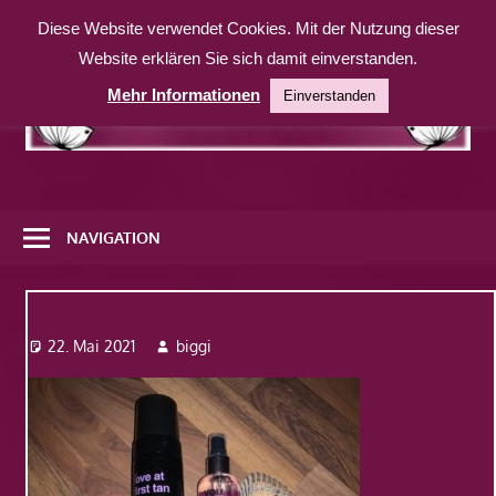
Zum
Diese Website verwendet Cookies. Mit der Nutzung dieser
Inhalt
Website erklären Sie sich damit einverstanden.
springen
Mehr Informationen
Einverstanden
Eine
weitere
NAVIGATION
WordPress-
Website
IMG_1170
22. Mai 2021
biggi