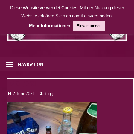
Zum
Diese Website verwendet Cookies. Mit der Nutzung dieser
Inhalt
Website erklären Sie sich damit einverstanden.
springen
Mehr Informationen
Einverstanden
Eine
weitere
NAVIGATION
WordPress-
Website
IMG_1393
7. Juni 2021
biggi