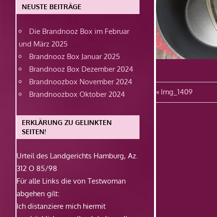
NEUSTE BEITRÄGE
Die Brandnooz Box im Februar
und März 2025
Brandnooz Box Januar 2025
Brandnooz Box Dezember 2024
Brandnoozbox November 2024
Beitragsn
Vorheriger
Img_1409
Brandnoozbox Oktober 2024
Beitrag:
ERKLÄRUNG ZU GELINKTEN
SEITEN!
Urteil des Landgerichts Hamburg, Az.
312 O 85/98
Für alle Links die von Testwoman
abgehen gilt:
Ich distanziere mich hiermit