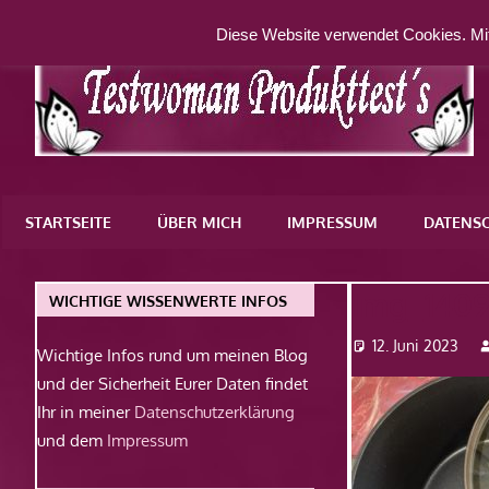
Zum
Diese Website verwendet Cookies. Mit
Inhalt
springen
Eine
weitere
STARTSEITE
ÜBER MICH
IMPRESSUM
DATENS
WordPress-
Website
Img_140
WICHTIGE WISSENWERTE INFOS
12. Juni 2023
Wichtige Infos rund um meinen Blog
und der Sicherheit Eurer Daten findet
Ihr in meiner
Datenschutzerklärung
und dem
Impressum