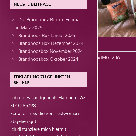
NEUSTE BEITRÄGE
Die Brandnooz Box im Februar
und März 2025
Brandnooz Box Januar 2025
Brandnooz Box Dezember 2024
Brandnoozbox November 2024
Beitragsn
Vorheriger
IMG_2116
Brandnoozbox Oktober 2024
Beitrag:
ERKLÄRUNG ZU GELINKTEN
SEITEN!
Urteil des Landgerichts Hamburg, Az.
312 O 85/98
Für alle Links die von Testwoman
abgehen gilt:
Ich distanziere mich hiermit