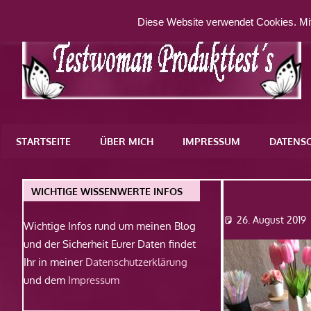
Zum
Diese Website verwendet Cookies. Mit
Inhalt
springen
Eine
weitere
STARTSEITE
ÜBER MICH
IMPRESSUM
DATENS
WordPress-
Website
IMG_2116
WICHTIGE WISSENWERTE INFOS
26. August 2019
Wichtige Infos rund um meinen Blog
und der Sicherheit Eurer Daten findet
Ihr in meiner
Datenschutzerklärung
und dem
Impressum