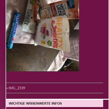
Beitragsnavigation
Vorheriger
IMG_2339
Beitrag:
WICHTIGE WISSENWERTE INFOS