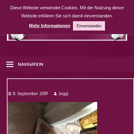
Zum
Diese Website verwendet Cookies. Mit der Nutzung dieser
Inhalt
Website erklären Sie sich damit einverstanden.
springen
Mehr Informationen
Einverstanden
Eine
weitere
NAVIGATION
WordPress-
Website
IMG_2339
8. September 2019
biggi