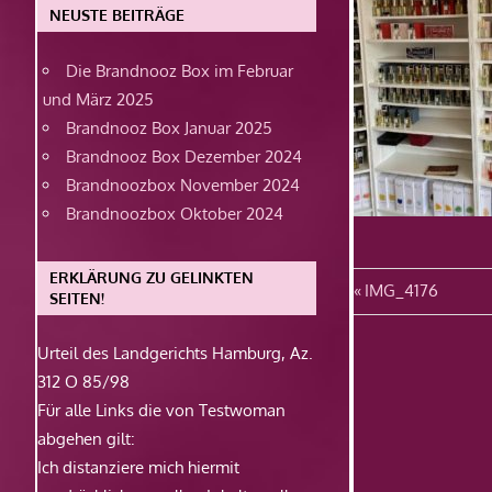
NEUSTE BEITRÄGE
Die Brandnooz Box im Februar
und März 2025
Brandnooz Box Januar 2025
Brandnooz Box Dezember 2024
Brandnoozbox November 2024
Brandnoozbox Oktober 2024
ERKLÄRUNG ZU GELINKTEN
Beitragsn
Vorheriger
IMG_4176
SEITEN!
Beitrag:
Urteil des Landgerichts Hamburg, Az.
312 O 85/98
Für alle Links die von Testwoman
abgehen gilt:
Ich distanziere mich hiermit