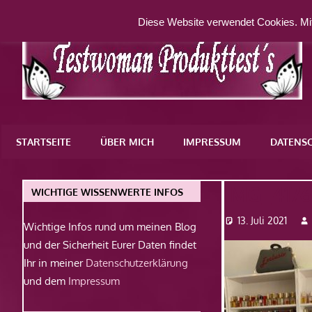
Zum
Diese Website verwendet Cookies. Mit
Inhalt
springen
Eine
weitere
STARTSEITE
ÜBER MICH
IMPRESSUM
DATENS
WordPress-
Website
IMG_4176
WICHTIGE WISSENWERTE INFOS
13. Juli 2021
Wichtige Infos rund um meinen Blog
und der Sicherheit Eurer Daten findet
Ihr in meiner
Datenschutzerklärung
und dem
Impressum