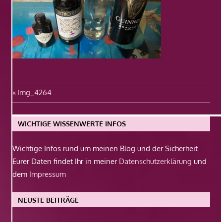
Beitragsnavigation
Vorheriger
Img_4264
Beitrag:
WICHTIGE WISSENWERTE INFOS
Wichtige Infos rund um meinen Blog und der Sicherheit
Eurer Daten findet Ihr in meiner
Datenschutzerklärung
und
dem
Impressum
NEUSTE BEITRÄGE