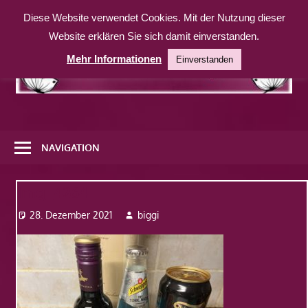
Zum
Diese Website verwendet Cookies. Mit der Nutzung dieser
Inhalt
Website erklären Sie sich damit einverstanden.
springen
Mehr Informationen
Einverstanden
Eine
weitere
NAVIGATION
WordPress-
Website
Img_4264
28. Dezember 2021
biggi