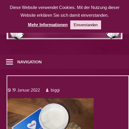
Zum
Diese Website verwendet Cookies. Mit der Nutzung dieser
Inhalt
Website erklären Sie sich damit einverstanden.
springen
Mehr Informationen
Einverstanden
Eine
weitere
NAVIGATION
WordPress-
Website
Img_4529
19. Januar 2022
biggi