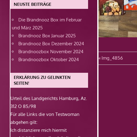
NEUSTE BEITRÄGE
Die Brandnooz Box im Februar
und März 2025
Brandnooz Box Januar 2025
Brandnooz Box Dezember 2024
Brandnoozbox November 2024
Beitragsn
Vorheriger
Img_4856
Brandnoozbox Oktober 2024
Beitrag:
ERKLÄRUNG ZU GELINKTEN
SEITEN!
Urteil des Landgerichts Hamburg, Az.
312 O 85/98
Für alle Links die von Testwoman
abgehen gilt:
Ich distanziere mich hiermit