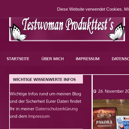
Zum
Diese Website verwendet Cookies. Mit
Inhalt
springen
Eine
weitere
STARTSEITE
ÜBER MICH
IMPRESSUM
DATENS
WordPress-
Website
Img_485
WICHTIGE WISSENWERTE INFOS
26. November 2
Wichtige Infos rund um meinen Blog
und der Sicherheit Eurer Daten findet
Ihr in meiner
Datenschutzerklärung
und dem
Impressum