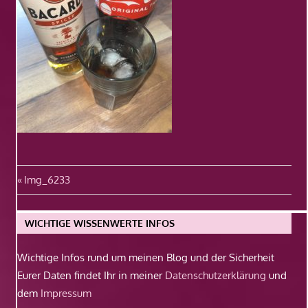
Beitragsnavigation
Vorheriger
Img_6233
Beitrag:
WICHTIGE WISSENWERTE INFOS
Wichtige Infos rund um meinen Blog und der Sicherheit
Eurer Daten findet Ihr in meiner
Datenschutzerklärung
und
dem
Impressum