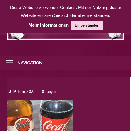
Zum
Diese Website verwendet Cookies. Mit der Nutzung dieser
Inhalt
Website erklären Sie sich damit einverstanden.
springen
Mehr Informationen
Einverstanden
Eine
weitere
NAVIGATION
WordPress-
Website
Img_6233
19. Juni 2022
biggi