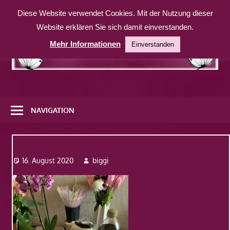
Zum
Diese Website verwendet Cookies. Mit der Nutzung dieser
Inhalt
Website erklären Sie sich damit einverstanden.
springen
Mehr Informationen
Einverstanden
Eine
weitere
NAVIGATION
WordPress-
Website
Img_65121
16. August 2020
biggi