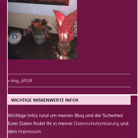
Beitragsnavigation
Vorheriger
Img_6924
Beitrag:
WICHTIGE WISSENWERTE INFOS
Wichtige Infos rund um meinen Blog und der Sicherheit
Eurer Daten findet Ihr in meiner
Datenschutzerklärung
und
dem
Impressum