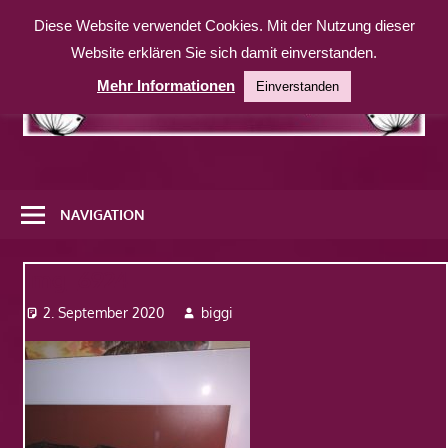
Zum
Diese Website verwendet Cookies. Mit der Nutzung dieser
Inhalt
Website erklären Sie sich damit einverstanden.
springen
Mehr Informationen
Einverstanden
Eine
weitere
NAVIGATION
WordPress-
Website
Img_6924
2. September 2020
biggi