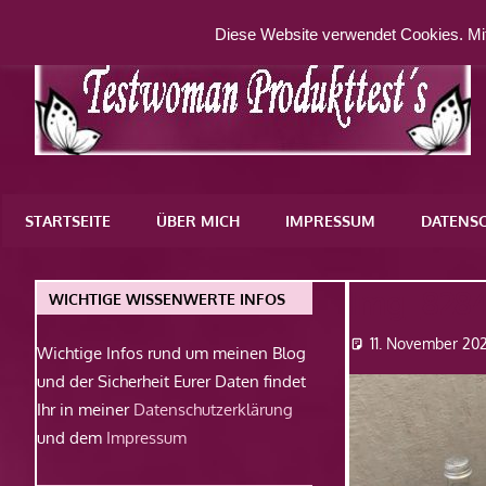
Zum
Diese Website verwendet Cookies. Mit
Inhalt
springen
Eine
weitere
STARTSEITE
ÜBER MICH
IMPRESSUM
DATENS
WordPress-
Website
Img_828
WICHTIGE WISSENWERTE INFOS
11. November 20
Wichtige Infos rund um meinen Blog
und der Sicherheit Eurer Daten findet
Ihr in meiner
Datenschutzerklärung
und dem
Impressum