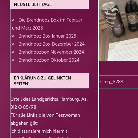
NEUSTE BEITRÄGE
Die Brandnooz Box im Februar
und März 2025
Brandnooz Box Januar 2025
Brandnooz Box Dezember 2024
Brandnoozbox November 2024
Brandnoozbox Oktober 2024
ERKLÄRUNG ZU GELINKTEN
Beitragsn
Vorheriger
Img_8284
SEITEN!
Beitrag:
Urteil des Landgerichts Hamburg, Az.
312 O 85/98
Für alle Links die von Testwoman
abgehen gilt:
Ich distanziere mich hiermit