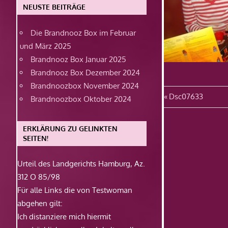
NEUSTE BEITRÄGE
Die Brandnooz Box im Februar
und März 2025
Brandnooz Box Januar 2025
Brandnooz Box Dezember 2024
Brandnoozbox November 2024
Beitragsn
Vorheriger
Dsc07633
Brandnoozbox Oktober 2024
Beitrag:
ERKLÄRUNG ZU GELINKTEN
SEITEN!
Urteil des Landgerichts Hamburg, Az.
312 O 85/98
Für alle Links die von Testwoman
abgehen gilt:
Ich distanziere mich hiermit