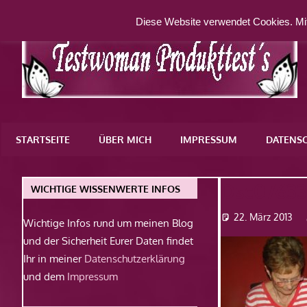
Zum
Diese Website verwendet Cookies. Mit
Inhalt
springen
Eine
weitere
STARTSEITE
ÜBER MICH
IMPRESSUM
DATENS
WordPress-
Website
Dsc0763
WICHTIGE WISSENWERTE INFOS
22. März 2013
Wichtige Infos rund um meinen Blog
und der Sicherheit Eurer Daten findet
Ihr in meiner
Datenschutzerklärung
und dem
Impressum