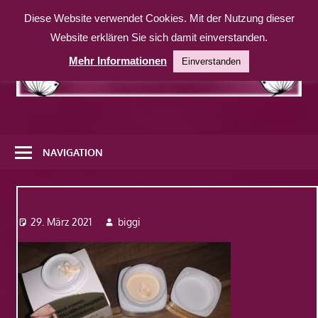
Zum
Diese Website verwendet Cookies. Mit der Nutzung dieser
Inhalt
Website erklären Sie sich damit einverstanden.
springen
Mehr Informationen
Einverstanden
Eine
weitere
NAVIGATION
WordPress-
Website
neue-Formel
29. März 2021
biggi