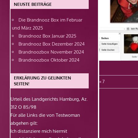
NEUSTE BEITRÄGE
Die Brandnooz Box im Februar
und März 2025
Brandnooz Box Januar 2025
Brandnooz Box Dezember 2024
Brandnoozbox November 2024
Brandnoozbox Oktober 2024
ERKLÄRUNG ZU GELINKTEN
Beitragsn
Vorheriger
7
SEITEN!
Beitrag:
Urteil des Landgerichts Hamburg, Az.
312 O 85/98
Für alle Links die von Testwoman
abgehen gilt:
Ich distanziere mich hiermit