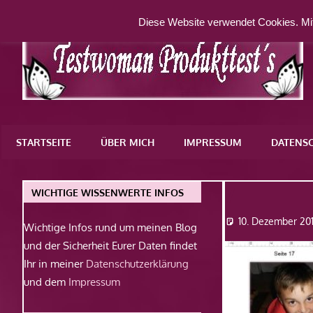
Zum
Diese Website verwendet Cookies. Mit
Inhalt
springen
Eine
weitere
STARTSEITE
ÜBER MICH
IMPRESSUM
DATENS
WordPress-
Website
7
WICHTIGE WISSENWERTE INFOS
10. Dezember 20
Wichtige Infos rund um meinen Blog
und der Sicherheit Eurer Daten findet
Ihr in meiner
Datenschutzerklärung
und dem
Impressum