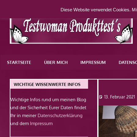
Zum
Diese Website verwendet Cookies. Mit
Inhalt
springen
Eine
weitere
STARTSEITE
ÜBER MICH
IMPRESSUM
DATENS
WordPress-
Website
shades
WICHTIGE WISSENWERTE INFOS
13. Februar 2021
Wichtige Infos rund um meinen Blog
und der Sicherheit Eurer Daten findet
Ihr in meiner
Datenschutzerklärung
und dem
Impressum