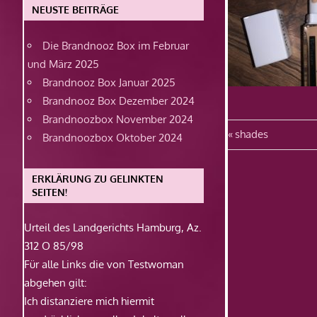
NEUSTE BEITRÄGE
Die Brandnooz Box im Februar
und März 2025
Brandnooz Box Januar 2025
Brandnooz Box Dezember 2024
Brandnoozbox November 2024
Beitragsn
Vorheriger
shades
Brandnoozbox Oktober 2024
Beitrag:
ERKLÄRUNG ZU GELINKTEN
SEITEN!
Urteil des Landgerichts Hamburg, Az.
312 O 85/98
Für alle Links die von Testwoman
abgehen gilt:
Ich distanziere mich hiermit