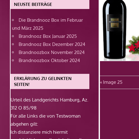
NEUSTE BEITRÄGE
Die Brandnooz Box im Februar
und März 2025
Brandnooz Box Januar 2025
Brandnooz Box Dezember 2024
Brandnoozbox November 2024
Brandnoozbox Oktober 2024
ERKLÄRUNG ZU GELINKTEN
Beitragsn
Vorheriger
Image 25
SEITEN!
Beitrag:
Urteil des Landgerichts Hamburg, Az.
312 O 85/98
Für alle Links die von Testwoman
abgehen gilt:
Ich distanziere mich hiermit