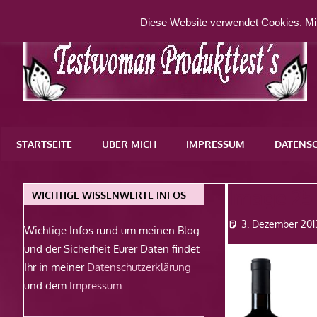
Zum
Diese Website verwendet Cookies. Mit
Inhalt
springen
Eine
weitere
STARTSEITE
ÜBER MICH
IMPRESSUM
DATENS
WordPress-
Website
Image 25
WICHTIGE WISSENWERTE INFOS
3. Dezember 201
Wichtige Infos rund um meinen Blog
und der Sicherheit Eurer Daten findet
Ihr in meiner
Datenschutzerklärung
und dem
Impressum