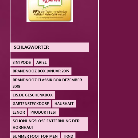
SCHLAGWÖRTER
3IN1 PODS
ARIEL
BRANDNOOZ BOX JANUAR 2019
BRANDNOOZ CLASSIK BOX DEZEMBER
2018
EIS.DE GESCHENKBOX
GARTENSTECKDOSE
HAUSHALT
LENOR
PRODUKTTEST
SCHONUNGSLOSE ENTFERNUNG DER
HORNHAUT
SUMMER FOOT FOR MEN
TRND