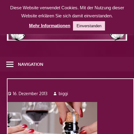
Zum
Diese Website verwendet Cookies. Mit der Nutzung dieser
Inhalt
Website erklären Sie sich damit einverstanden.
springen
Mehr Informationen
Einverstanden
Eine
weitere
NAVIGATION
WordPress-
Website
b-metallic-vs-glimmer-gala
16. Dezember 2013
biggi