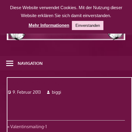
Zum
Diese Website verwendet Cookies. Mit der Nutzung dieser
Inhalt
Website erklären Sie sich damit einverstanden.
springen
Mehr Informationen
Einverstanden
Eine
weitere
NAVIGATION
WordPress-
Website
Valentinsmailing-1
9. Februar 2013
biggi
Beitragsnavigation
Vorheriger
Valentinsmailing-1