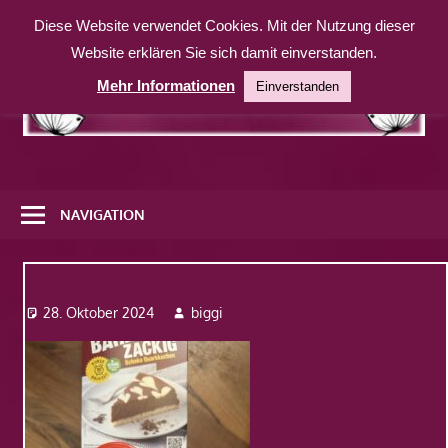
Zum
Diese Website verwendet Cookies. Mit der Nutzung dieser
Inhalt
Website erklären Sie sich damit einverstanden.
springen
Mehr Informationen
Einverstanden
Eine
weitere
NAVIGATION
WordPress-
Website
Img_0693
28. Oktober 2024
biggi