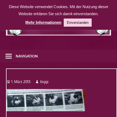
Zum
Diese Website verwendet Cookies. Mit der Nutzung dieser
Inhalt
Website erklären Sie sich damit einverstanden.
springen
Mehr Informationen
Einverstanden
Eine
weitere
NAVIGATION
WordPress-
Website
Anleitung
1. März 2013
biggi