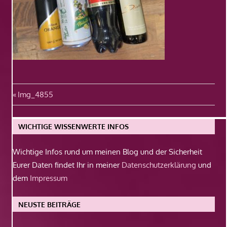
Beitragsnavigation
Vorheriger
Img_4855
Beitrag:
WICHTIGE WISSENWERTE INFOS
Wichtige Infos rund um meinen Blog und der Sicherheit
Eurer Daten findet Ihr in meiner
Datenschutzerklärung
und
dem
Impressum
NEUSTE BEITRÄGE