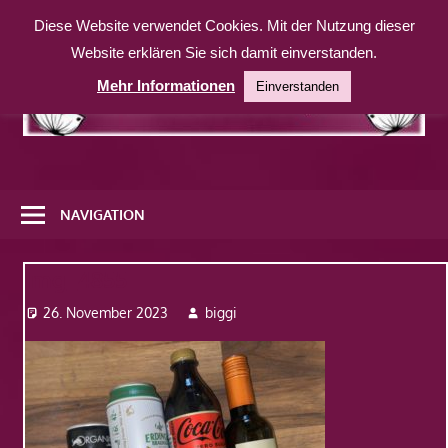
Zum
Diese Website verwendet Cookies. Mit der Nutzung dieser
Inhalt
Website erklären Sie sich damit einverstanden.
springen
Mehr Informationen
Einverstanden
Eine
weitere
NAVIGATION
WordPress-
Website
Img_4855
26. November 2023
biggi