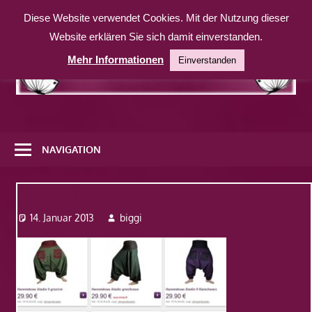
Zum
Diese Website verwendet Cookies. Mit der Nutzung dieser
Inhalt
Website erklären Sie sich damit einverstanden.
springen
Mehr Informationen
Einverstanden
Eine
weitere
NAVIGATION
WordPress-
Website
Auswahl
14. Januar 2013
biggi