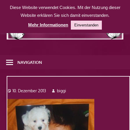
Zum
Diese Website verwendet Cookies. Mit der Nutzung dieser
Inhalt
Website erklären Sie sich damit einverstanden.
springen
Mehr Informationen
Einverstanden
Eine
weitere
NAVIGATION
WordPress-
Website
Bild3
10. Dezember 2013
biggi