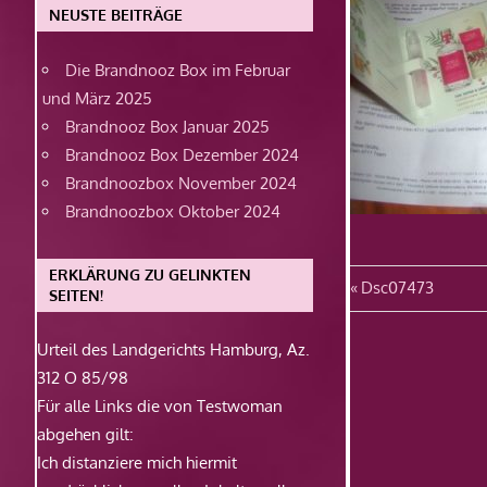
NEUSTE BEITRÄGE
Die Brandnooz Box im Februar
und März 2025
Brandnooz Box Januar 2025
Brandnooz Box Dezember 2024
Brandnoozbox November 2024
Brandnoozbox Oktober 2024
ERKLÄRUNG ZU GELINKTEN
Beitragsn
Vorheriger
Dsc07473
SEITEN!
Beitrag:
Urteil des Landgerichts Hamburg, Az.
312 O 85/98
Für alle Links die von Testwoman
abgehen gilt:
Ich distanziere mich hiermit